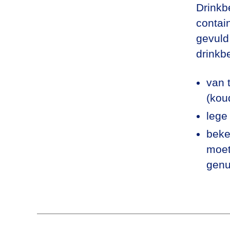
Drinkb
contai
gevuld
drinkbe
van 
(kou
lege
beke
moet
genu