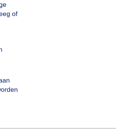
ige
eeg of
n
 aan
worden