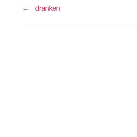
←
dranken