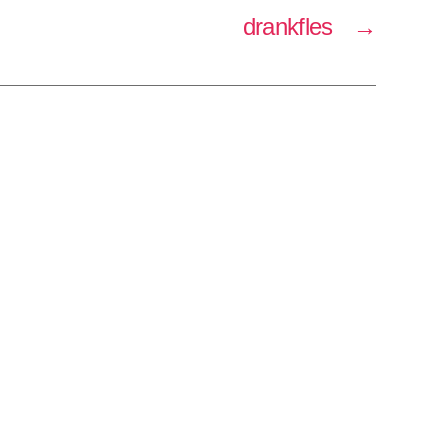
drankfles
→