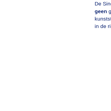
De Sing
geen
g
kunsts
in de ri