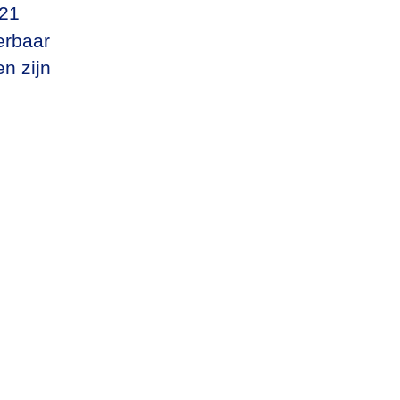
021
erbaar
n zijn